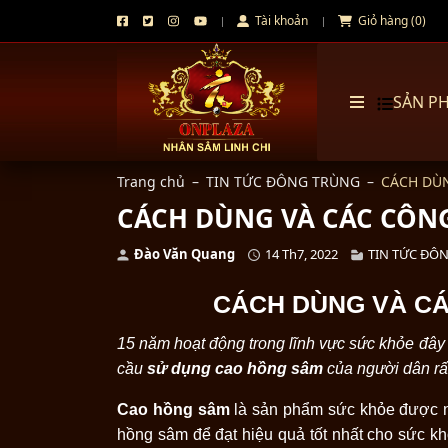
Tài khoản
Giỏ hàng (0)
SẢN P
Trang chủ
–
TIN TỨC ĐÔNG TRÙNG
–
CÁCH DÙ
CÁCH DÙNG VÀ CÁC CÔN
Đào Văn Quang
14 Th7, 2022
TIN TỨC ĐÔ
CÁCH DÙNG VÀ CÁ
15 năm hoạt động trong lĩnh vực sức khỏe đây 
cầu
sử dụng cao hồng sâm
của người dân rấ
Cao hồng sâm
là sản phẩm sức khỏe được n
hồng sâm để đạt hiệu quả tốt nhất cho sức 