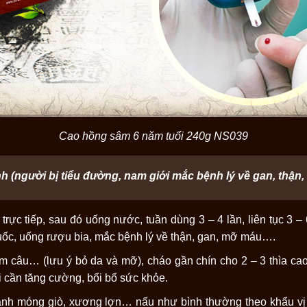
Cao hồng sâm 6 năm tuổi 240g NS039
nh (người bị tiểu đường, nam giới mắc bệnh lý về gan, thậ
 trực tiếp, sau đó uống nước, tuần dùng 3 – 4 lần, liên tục 3 
uốc, uống rượu bia, mắc bệnh lý về thận, gan, mỡ máu….
m câu… (lưu ý bỏ da và mỡ), cháo gần chín cho 2 – 3 thìa ca
i cần tăng cường, bổi bổ sức khỏe.
h móng giò, xương lợn… nấu như bình thường theo khẩu vị củ