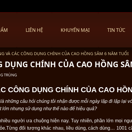
HẨM
LIÊN HỆ
KHUYẾN MẠI
TIN TỨC
NG VÀ CÁC CÔNG DỤNG CHÍNH CỦA CAO HỒNG SÂM 6 NĂM TUỔI
G DỤNG CHÍNH CỦA CAO HỒNG SÂ
NG TRÙNG
C CÔNG DỤNG CHÍNH CỦA CAO HỒN
là những câu hỏi chúng tôi nhận được mỗi ngày lặp đi lặp lại 
t lớn nhưng sử dụng như thế nào để hiệu quả?
hiều người ưa chuộng hiện nay. Tuy nhiên, phần lớn mọi ng
khỏe.Từng đối tượng khác nhau, liều dùng, cách dùng… 1001 c