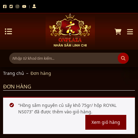
Trang chủ
–
Đơn hàng
ĐƠN HÀNG
“Hồng sâm nguyên củ sấy khô 75gr/ hộp ROYAL
NS073” đã được thêm vào giỏ hàng.
Xem giỏ hàng