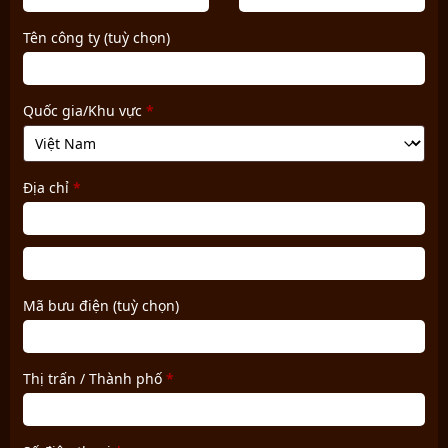
Tên công ty
(tuỳ chọn)
Quốc gia/Khu vực
*
Địa chỉ
*
Căn
hộ,
Mã bưu điện
(tuỳ chọn)
dãy
phòng,
đơn
Thị trấn / Thành phố
*
vị,
v.v.
(tuỳ