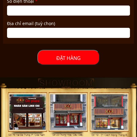
Số điện thoại
*
chọn)
Địa chỉ email
(tuỳ chọn)
ĐẶT HÀNG