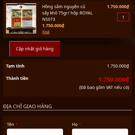
Hồng sâm nguyên củ
1.750.000
₫
sấy khô 75gr/ hộp ROYAL
NS073
1.750.000
₫
Xoá
Cập nhật giỏ hàng
Tạm tính
1.750.000
₫
Thành tiền
1.750.000
₫
(Đã bao gồm VAT nếu có)
ĐỊA CHỈ GIAO HÀNG
Tên
*
Họ
*