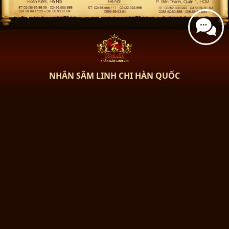
NHÂN SÂM LINH CHI HÀN QUỐC
HỆ THỐNG SHOWROOM
HÀ NỘI:
- LK 1: 76 Hai Bà Trưng - Hoàn Kiếm - Hà Nội
Hotline/Zalo: 0966.60.61.69
Showroom 2 : 23 Phố Trung Hòa, Quận Cầu Giấy , Hà Nội.i
Hotline / Zalo: 0965.69.63.64
Điện thoại: 02436.555.777 – 02432.333.666 – 024.66.849.833 –
0965.69.63.64