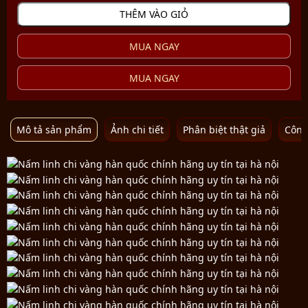
THÊM VÀO GIỎ
MUA NGAY
MUA NGAY
Mô tả sản phẩm
Ảnh chi tiết
Phân biệt thật giả
Công