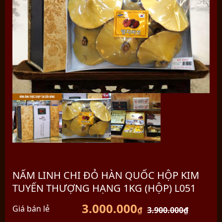
NẤM LINH CHI ĐỎ HÀN QUỐC HỘP KIM
TUYẾN THƯỢNG HẠNG 1KG (HỘP) L051
3.000.000
Giá bán lẻ
₫
3.900.000
₫