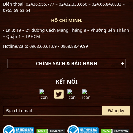
Quốc hộp kim tuyến thượng hạng 1kg (hộp) chính hãng,
Điện thoại: 02436.555.777 – 02432.333.666 – 024.66.849.833 –
khách hàng cần lưu ý khi mua sản phẩm:
0965.69.63.64
HỒ CHÍ MINH:
- LK 3: 19 – 21 đường Cách Mạng Tháng 8 – Phường Bến Thành
– Quận 1 – TP.HCM
Hotline/Zalo: 0968.60.61.69 - 0968.88.49.99
CHÍNH SÁCH & BẢO HÀNH
KẾT NỐI