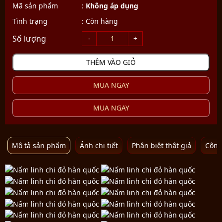
Mã sản phẩm
:
Không áp dụng
Tình trạng
:
Còn hàng
THÊM VÀO GIỎ
MUA NGAY
MUA NGAY
Mô tả sản phẩm
Ảnh chi tiết
Phân biệt thật giả
Công