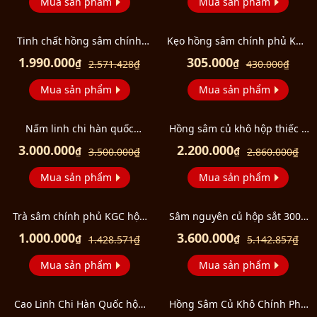
Mua sản phẩm
Mua sản phẩm
Tinh chất hồng sâm chính
Kẹo hồng sâm chính phủ KGC
phủ KGC Everytime Original
Renesse 180g NS747
1.990.000
305.000
₫
₫
2.571.428
₫
430.000
₫
hộp 10ml x 30 gói NS454
Mua sản phẩm
Mua sản phẩm
Nấm linh chi hàn quốc
Hồng sâm củ khô hộp thiếc 6
pocheon 1kg loại 4-6 lá L313
năm tuổi hộp 300g (15 củ )
3.000.000
2.200.000
₫
₫
3.500.000
₫
2.860.000
₫
NS924
Mua sản phẩm
Mua sản phẩm
Trà sâm chính phủ KGC hộp
Sâm nguyên củ hộp sắt 300g
100 gói NS743
loại có số (hộp số 30) Daedong
1.000.000
3.600.000
₫
₫
1.428.571
₫
5.142.857
₫
NS081
Mua sản phẩm
Mua sản phẩm
Cao Linh Chi Hàn Quốc hộp
Hồng Sâm Củ Khô Chính Phủ