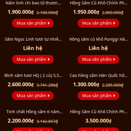
Nấm linh chi bao tử thượng
Hồng Sâm Củ Khô Chính Phủ
hạng hàn quốc L045
KGC Hộp Thiếc 75g Số 40 (6
1.900.000
1.950.000
₫
₫
2.100.000
₫
2.800.000
₫
Củ) NS763
Mua sản phẩm
Mua sản phẩm
Sâm Ngọc Linh tươi tự nhiên
Hồng sâm củ khô Punggi Hàn
loại 5 củ/1kg
Quốc hộp thiếc 150g NS613
Liên hệ
Liên hệ
Mua sản phẩm
Mua sản phẩm
Bình sâm tươi HQ ( 2 củ) 5,5L
Cao hồng sâm Hàn Quốc hộp
No.89 NS401
3 lọ NS040
2.600.000
1.300.000
₫
₫
3.741.286
₫
2.285.000
₫
Mua sản phẩm
Mua sản phẩm
Tinh chất Hồng sâm 6 năm
Hồng Sâm Củ Khô Chính Phủ
KGS thượng hạng Hộp quà 60
KGC Hộp Thiếc 150g Số 20 (7
2.200.000
3.500.000
₫
₫
3.142.857
₫
gói NS088
Củ) NS654