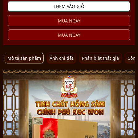
THÊM VÀO GIỎ
MUA NGAY
MUA NGAY
Mô tả sản phẩm
Ảnh chi tiết
Phân biệt thật giả
Công