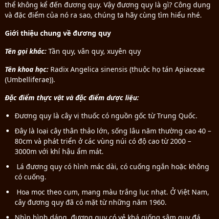
thể không kể đến đương quy. Vậy đương quy là gì? Công dụng
và đặc điểm của nó ra sao, chúng ta hãy cùng tìm hiểu nhé.
Giới thiệu chung về đương quy
Tên gọi khác:
Tần quy, vân quy, xuyên quy
Tên khoa học:
Radix
Angelica
sinensis (thuộc họ tán Apiaceae
(Umbelliferae)).
Đặc điểm thực vật và đặc điểm dược liệu:
Đương quy là cây vị thuốc có nguồn gốc từ Trung Quốc.
Đây là loại cây thân thảo lớn, sống lâu năm thường cao 40 –
80cm và phát triển ở các vùng núi có độ cao từ 2000 –
3000m với khí hậu ẩm mát.
Lá đương quy có hình mác dài, có cuống ngắn hoặc không
có cuống.
Hoa mọc theo cụm, mang màu trắng lục nhạt. Ở Việt Nam,
cây đương quy đã có mặt từ những năm 1960.
Nhìn hình dáng, đương quy có vẻ khá giống sâm quy đá