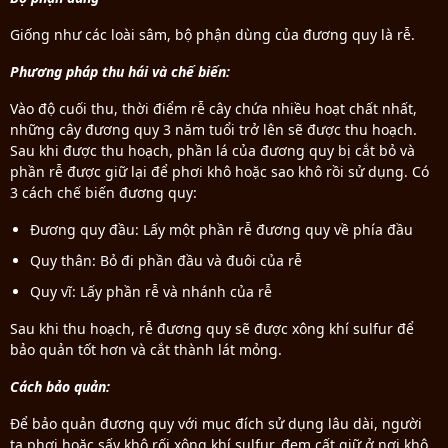
Giống như các loài sâm, bộ phận dùng của đương quy là rễ.
Phương pháp thu hái và chế biến:
Vào độ cuối thu, thời điểm rễ cây chứa nhiều hoạt chất nhất,
những cây đương quy 3 năm tuổi trở lên sẽ được thu hoạch.
Sau khi được thu hoạch, phần lá của đương quy bị cắt bỏ và
phần rễ được giữ lại để phơi khô hoặc sao khô rồi sử dụng. Có
3 cách chế biến đương quy:
Đương quy đầu: Lấy một phần rễ đương quy về phía đầu
Quy thân: Bỏ đi phần đầu và đuôi của rễ
Quy vĩ: Lấy phần rễ và nhánh của rễ
Sau khi thu hoạch, rễ đương quy sẽ được xông khí sulfur để
bảo quản tốt hơn và cắt thành lát mỏng.
Cách bảo quản:
Để bảo quản đương quy với mục đích sử dụng lâu dài, người
ta phơi hoặc sấy khô rối xông khí sulfur, đem cất giữ ở nơi khô