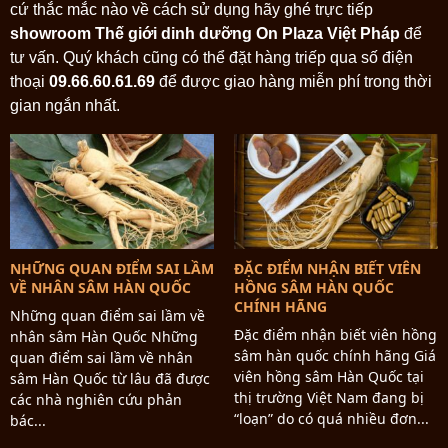
cứ thắc mắc nào về cách sử dụng hãy ghé trực tiếp
showroom Thế giới dinh dưỡng On Plaza Việt Pháp
để
tư vấn. Quý khách cũng có thể đặt hàng triếp qua số điện
thoại
09.66.60.61.69
để được giao hàng miễn phí trong thời
gian ngắn nhất.
NHỮNG QUAN ĐIỂM SAI LẦM
ĐẶC ĐIỂM NHẬN BIẾT VIÊN
VỀ NHÂN SÂM HÀN QUỐC
HỒNG SÂM HÀN QUỐC
CHÍNH HÃNG
Những quan điểm sai lầm về
Đặc điểm nhận biết viên hồng
nhân sâm Hàn Quốc Những
sâm hàn quốc chính hãng Giá
quan điểm sai lầm về nhân
viên hồng sâm Hàn Quốc tại
sâm Hàn Quốc từ lâu đã được
thị trường Việt Nam đang bị
các nhà nghiên cứu phản
“loạn” do có quá nhiều đơn...
bác...