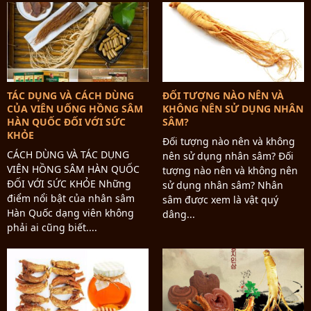
TÁC DỤNG VÀ CÁCH DÙNG
ĐỐI TƯỢNG NÀO NÊN VÀ
CỦA VIÊN UỐNG HỒNG SÂM
KHÔNG NÊN SỬ DỤNG NHÂN
HÀN QUỐC ĐỐI VỚI SỨC
SÂM?
KHỎE
Đối tượng nào nên và không
CÁCH DÙNG VÀ TÁC DỤNG
nên sử dụng nhân sâm? Đối
VIÊN HỒNG SÂM HÀN QUỐC
tượng nào nên và không nên
ĐỐI VỚI SỨC KHỎE Những
sử dụng nhân sâm? Nhân
điểm nổi bật của nhân sâm
sâm được xem là vật quý
Hàn Quốc dạng viên không
dâng...
phải ai cũng biết....