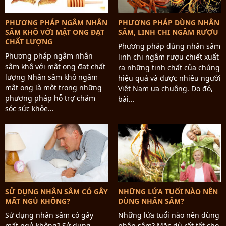
PHƯƠNG PHÁP NGÂM NHÂN
PHƯƠNG PHÁP DÙNG NHÂN
SÂM KHÔ VỚI MẬT ONG ĐẠT
SÂM, LINH CHI NGÂM RƯỢU
CHẤT LƯỢNG
Phương pháp dùng nhân sâm
Phương pháp ngâm nhân
linh chi ngâm rượu chiết xuất
sâm khô với mật ong đạt chất
ra những tinh chất của chúng
lượng Nhân sâm khô ngâm
hiệu quả và được nhiều người
mật ong là một trong những
Việt Nam ưa chuộng. Do đó,
phương pháp hỗ trợ chăm
bài...
sóc sức khỏe...
SỬ DỤNG NHÂN SÂM CÓ GÂY
NHỮNG LỨA TUỔI NÀO NÊN
MẤT NGỦ KHÔNG?
DÙNG NHÂN SÂM?
Sử dụng nhân sâm có gây
Những lứa tuổi nào nên dùng
mất ngủ không? Sử dụng
nhân sâm? Mặc dù rất tốt cho