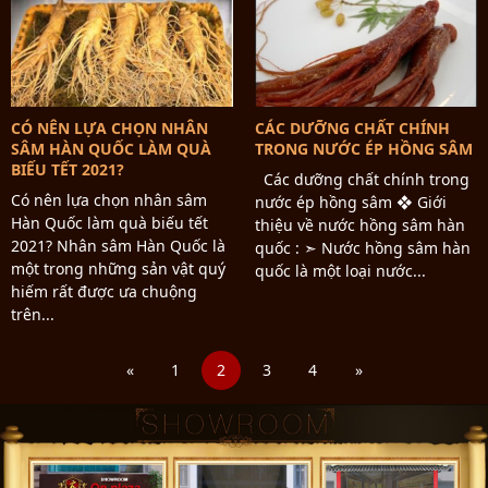
CÓ NÊN LỰA CHỌN NHÂN
CÁC DƯỠNG CHẤT CHÍNH
SÂM HÀN QUỐC LÀM QUÀ
TRONG NƯỚC ÉP HỒNG SÂM
BIẾU TẾT 2021?
Các dưỡng chất chính trong
Có nên lựa chọn nhân sâm
nước ép hồng sâm ❖ Giới
Hàn Quốc làm quà biếu tết
thiệu về nước hồng sâm hàn
2021? Nhân sâm Hàn Quốc là
quốc : ➣ Nước hồng sâm hàn
một trong những sản vật quý
quốc là một loại nước...
hiếm rất được ưa chuộng
trên...
«
1
2
3
4
»