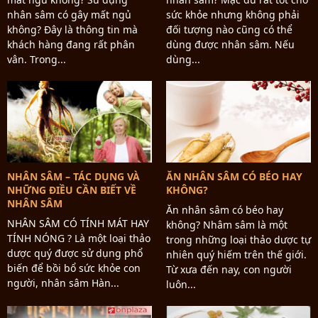
nhân sâm có gây mất ngủ
sức khỏe nhưng không phải
không? Đây là thông tin mà
đối tượng nào cũng có thể
khách hàng đang rất phân
dùng được nhân sâm. Nếu
vân. Trong...
dùng...
NHÂN SÂM – TÁC DỤNG VÀ
ĂN NHÂN SÂM CÓ BÉO HAY
NHỮNG ĐIỀU CẦN BIẾT VỀ
KHÔNG?
NHÂN SÂM
Ăn nhân sâm có béo hay
NHÂN SÂM CÓ TÍNH MÁT HAY
không? Nhâm sâm là một
TÍNH NÓNG ? Là một loại thảo
trong những loại thảo dược tự
dược quý được sử dụng phổ
nhiên quý hiếm trên thế giới.
biến để bồi bổ sức khỏe con
Từ xưa đến nay, con người
người, nhân sâm Hàn...
luôn...